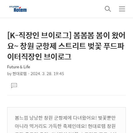
검
메
색
뉴
[K-직장인 브이로그] 봄봄봄 봄이 왔어
상
본
문
세
요~ 창원 군항제 스트리트 벚꽃 푸드파
제
컨
이터직장인 브이로그
목
텐
Future & Life
츠
by
현대로템
2024. 3. 28. 19:45
본
댓
문
글
달
기
봄느낌 낭낭한 창원 군항제에 다녀왔어요! 벚꽃뿐만
아니라 먹거리도 가득한 축제인데요! 현대로템 창원