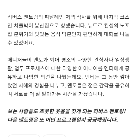
리버스 멘토링의 피날레인 저녁 식사를 위해 마지막 코스
인 차돌박이 봉산집으로 향했습니다
.
뉴트로 컨셉의 노포
집 분위기와 맛있는 음식 덕분인지 편안하게 대화를 나눌
수 있었어요
.
매니저들이 멘토가 되어 평소의 다양한 관심사나 일상생
활
,
업무 프로세스에 대한 다양한 아이디어를 멘티에게 공
유하고 다양한 의견을 나눴는데요
.
멘티는 그 동안 쌓아
왔던 지혜와 경험을 나누고
,
멘토들은 젊은 감각을 공유하
며 서로를 더 잘 알아가는 시간을 가졌습니다
.
보는 사람들도 흐뭇한 웃음을 짓게 되는 리버스 멘토링
!
다음 멘토링은 또 어떤 프로그램일지 궁금해집니다
.