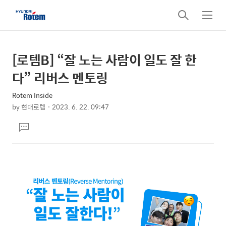
검
메
색
뉴
[로템B] “잘 노는 사람이 일도 잘 한
상
본
문
세
다” 리버스 멘토링
제
컨
목
Rotem Inside
텐
by
현대로템
2023. 6. 22. 09:47
츠
본
댓
문
글
달
기