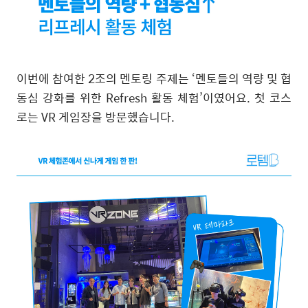
이번에 참여한
2
조의 멘토링 주제는
‘
멘토들의 역량 및 협
동심 강화를 위한
Refresh
활동 체험
’
이였어요
.
첫 코스
로는
VR
게임장을 방문했습니다
.