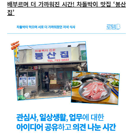
배부르며 더 가까워진 시간
!
차돌박이 맛집
‘
봉산
집
’