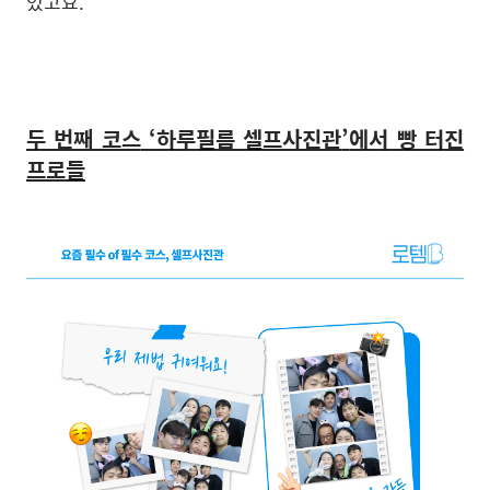
었고요
.
두 번째 코스
‘
하루필름 셀프사진관
’
에서 빵 터진
프로들