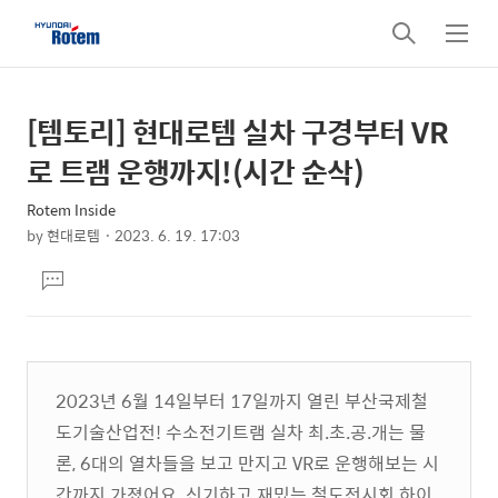
검
메
색
뉴
[템토리] 현대로템 실차 구경부터 VR
상
본
문
세
로 트램 운행까지!(시간 순삭)
제
컨
목
Rotem Inside
텐
by
현대로템
2023. 6. 19. 17:03
츠
본
댓
문
글
달
기
2023년 6월 14일부터 17일까지 열린 부산국제철
도기술산업전! 수소전기트램 실차 최.초.공.개는 물
론, 6대의 열차들을 보고 만지고 VR로 운행해보는 시
간까지 가졌어요. 신기하고 재밌는 철도전시회 하이