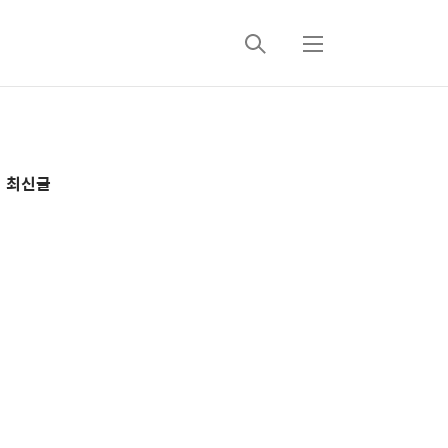
검
메
색
뉴
추
최신글
가
정
보