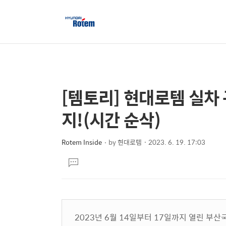
[템토리] 현대로템 실차
상
본
문
세
지!(시간 순삭)
제
컨
목
텐
Rotem Inside
by
현대로템
2023. 6. 19. 17:03
본
츠
댓
문
글
달
기
2023년 6월 14일부터 17일까지 열린 부