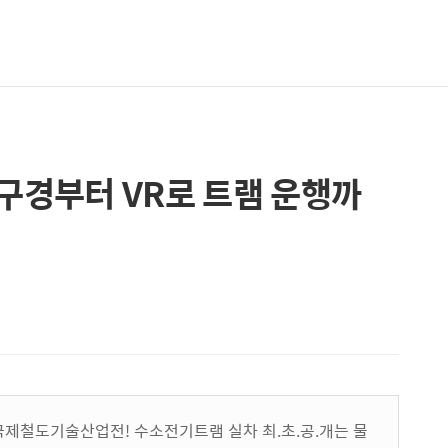
 구경부터 VR로 트램 운행까
산국제철도기술산업전! 수소전기트램 실차 최.초.공.개는 물