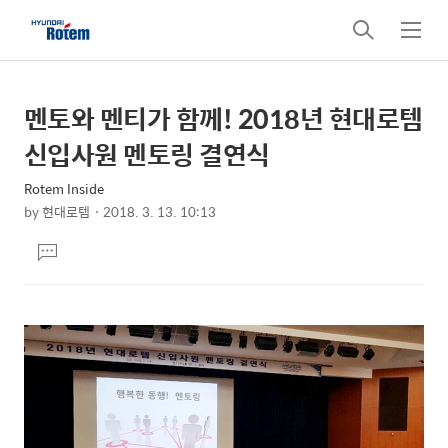
검
메
색
뉴
멘토와 멘티가 함께! 2018년 현대로템
상
본
문
세
신입사원 멘토링 결연식
제
컨
목
Rotem Inside
텐
by
현대로템
2018. 3. 13. 10:13
츠
본
댓
문
글
달
기