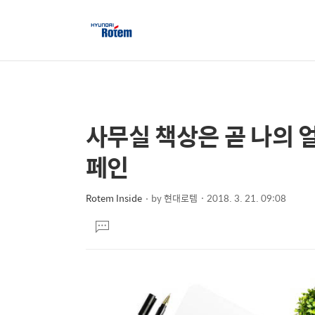
사무실 책상은 곧 나의 
상
본
문
세
페인
제
컨
목
텐
Rotem Inside
by
현대로템
2018. 3. 21. 09:08
본
츠
댓
문
글
달
기