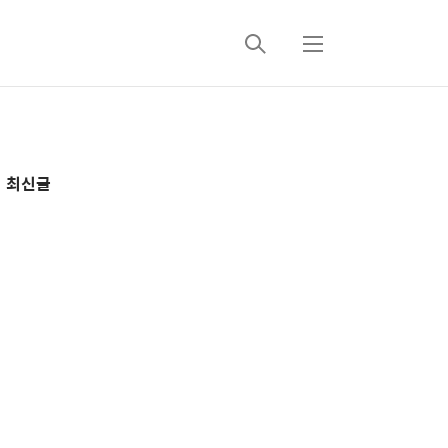
검
메
색
뉴
추
최신글
가
정
보