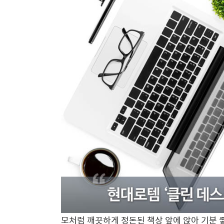
모처럼 깨끗하게 정돈된 책상 앞에 앉아 기분 