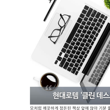
모처럼 깨끗하게 정돈된 책상 앞에 앉아 기분 