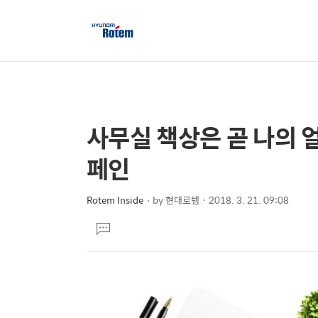
사무실 책상은 곧 나의 
상
본
문
세
페인
제
컨
목
텐
Rotem Inside
by
현대로템
2018. 3. 21. 09:08
본
츠
댓
문
글
달
기