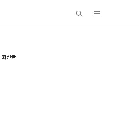
검
메
색
뉴
추
최신글
가
정
보