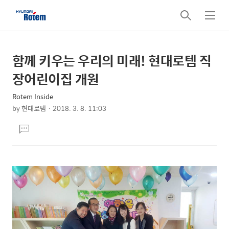
검
메
색
뉴
함께 키우는 우리의 미래! 현대로템 직
상
본
문
세
장어린이집 개원
제
컨
목
Rotem Inside
텐
by
현대로템
2018. 3. 8. 11:03
츠
본
댓
문
글
달
기