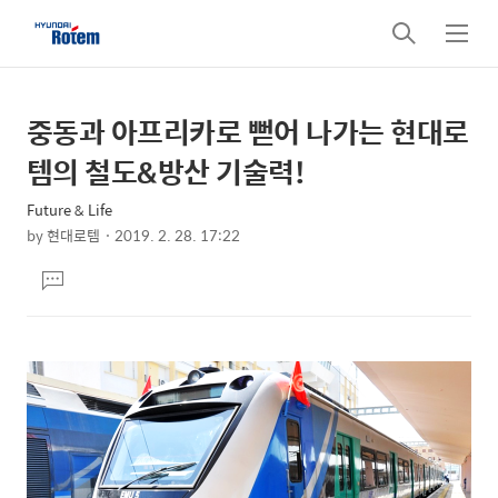
검
메
색
뉴
중동과 아프리카로 뻗어 나가는 현대로
상
본
문
세
템의 철도&방산 기술력!
제
컨
목
Future & Life
텐
by
현대로템
2019. 2. 28. 17:22
츠
본
댓
문
글
달
기