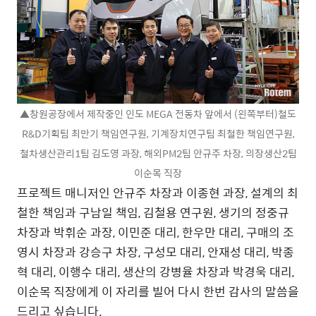
▲창원공장에서 제작중인 인도 MEGA 전동차 앞에서 (왼쪽부터)철도
R&D기획팀 최만기 책임연구원, 기계장치연구팀 최철한 책임연구원,
철차생산관리1팀 김도영 과장, 해외PM2팀 안규주 차장, 의장생산2팀
이순목 직장
프로젝트 매니저인 안규주 차장과 이종현 과장, 설계의 최
철한 책임과 구남일 책임, 김철용 연구원, 생기의 정중규
차장과 박휘순 과장, 이민준 대리, 한우만 대리, 구매의 조
영시 차장과 강승구 차장, 구성모 대리, 안재성 대리, 박종
혁 대리, 이행수 대리, 생산의 강병율 차장과 박경욱 대리,
이순목 직장에게 이 자리를 빌어 다시 한번 감사의 말씀을
드리고 싶습니다.