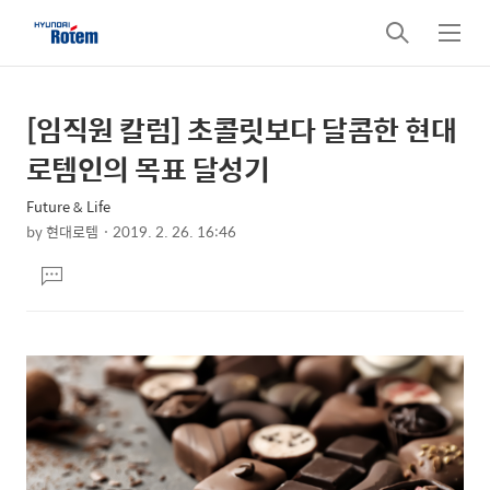
검
메
색
뉴
[임직원 칼럼] 초콜릿보다 달콤한 현대
상
본
문
세
로템인의 목표 달성기
제
컨
목
Future & Life
텐
by
현대로템
2019. 2. 26. 16:46
츠
본
댓
문
글
달
기