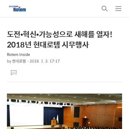
검
메
색
뉴
도전•혁신•가능성으로 새해를 열자!
상
본
문
세
2018년 현대로템 시무행사
제
컨
목
Rotem Inside
텐
by
현대로템
2018. 1. 3. 17:17
츠
본
댓
문
글
달
기