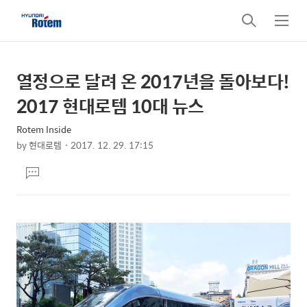
검
메
색
뉴
열정으로 달려 온 2017년을 돌아보다!
상
본
문
세
2017 현대로템 10대 뉴스
제
컨
목
Rotem Inside
텐
by
현대로템
2017. 12. 29. 17:15
츠
본
댓
문
글
달
기