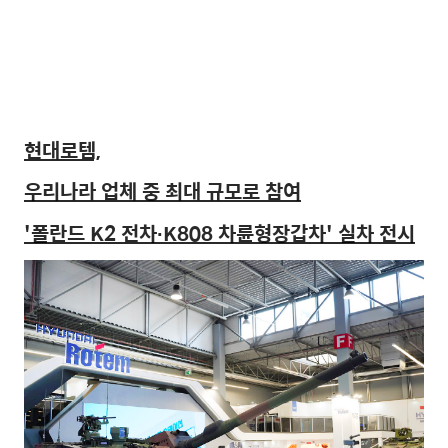
현대로템,
우리나라 업체 중 최대 규모로 참여
'폴란드
K2
전차
∙
K808
차륜형장갑차'
실차 전시