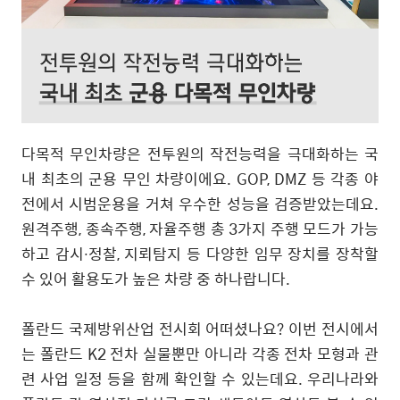
다목적 무인차량은 전투원의 작전능력을 극대화하는 국
내 최초의 군용 무인 차량이에요
. GOP, DMZ
등 각종 야
전에서 시범운용을 거쳐 우수한 성능을 검증받았는데요
.
원격주행
,
종속주행
,
자율주행 총
3
가지 주행 모드가 가능
하고 감시
∙
정찰
,
지뢰탐지 등 다양한 임무 장치를 장착할
수 있어 활용도가 높은 차량 중 하나랍니다
.
폴란드 국제방위산업 전시회 어떠셨나요
?
이번 전시에서
는
­
폴란드
K2
전차 실물뿐만 아니라 각종 전차 모형과 관
련 사업 일정 등을 함께 확인할 수 있는데요
.
우리나라와