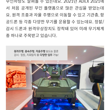
무인차량도 살펴볼 수 있는데요
. 2021
년
ADEX 2021
에
서 처음 공개된 무인 플랫폼으로 많은 관심을 받았는데
요
.
원격 조종과 자율 주행으로 이동할 수 있고 기관총
,
항
공드론 등 각종 다양한 무기를 운용할 수 있는데요
.
정찰
/
감시 드론과 원격무상장치도 장착돼 있어 미래 무기체계
중 하나로 주목받고 있습니다
.