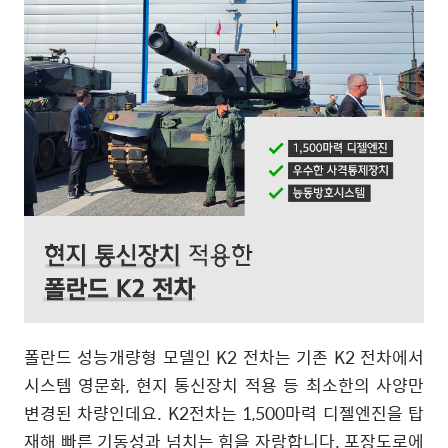
폴란드 성능개량형 모델인
K2
전차는 기존
K2
전차에서
시스템 영문화
,
현지 통신장치 적용 등 최소한의 사양만
변경된 차량인데요
. K2
전차는
1,500
마력 디젤엔진을 탑
재해 빠른 기동성과 넘치는 힘을 자랑합니다
.
포장도로에