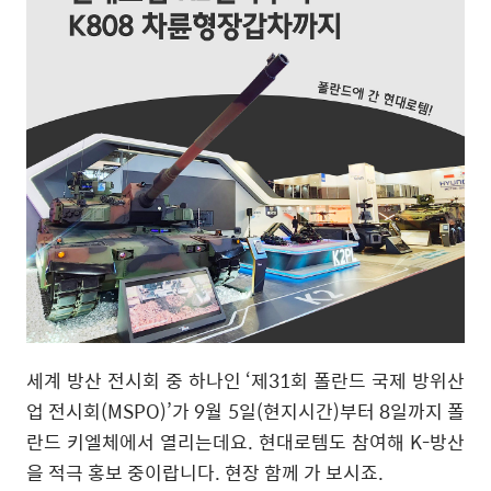
세계 방산 전시회 중 하나인
‘
제
31
회 폴란드 국제 방위산
업 전시회
(MSPO)’
가
9
월
5
일
(
현지시간
)
부터
8
일까지 폴
란드 키엘체에서 열리는데요
.
현대로템도 참여해
K-
방산
을 적극 홍보 중이랍니다
.
현장 함께 가 보시죠
.