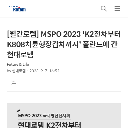
검
메
색
뉴
[월간로템] MSPO 2023 'K2전차부터
상
본
문
세
K808차륜형장갑차까지' 폴란드에 간
제
컨
현대로템
목
텐
Future & Life
츠
by
현대로템
2023. 9. 7. 16:52
본
댓
문
글
달
기