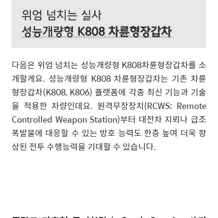
다음은 위엄 넘치는 성능개량형
K808
차륜형장갑차를 소
개할게요
.
성능개량형
K808
차륜형장갑차는 기존 차륜
형장갑차
(K808, K806)
플랫폼에 각종 최신 기능과 기술
을 적용한 차량인데요
.
원격무장장치
(RCWS: Remote
Controlled Weapon Station)
부터 대전차 지뢰나 급조
폭발물에 대응할 수 있는 방호 능력도 한층 높여 더욱 향
상된 전투 수행능력을 기대할 수 있습니다
.