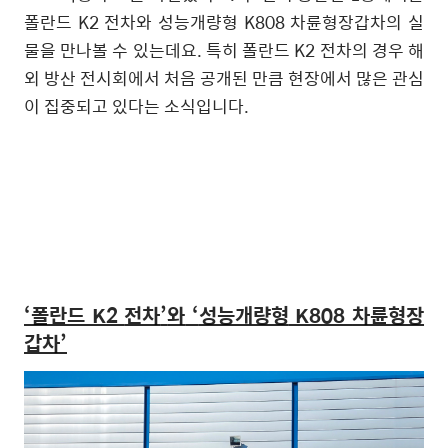
폴란드
K2
전차와 성능개량형
K808
차륜형장갑차의 실
물을 만나볼 수 있는데요
.
특히 폴란드
K2
전차의 경우 해
외 방산 전시회에서 처음 공개된 만큼 현장에서 많은 관심
이 집중되고 있다는 소식입니다
.
‘
폴란드
K2
전차
’
와
‘
성능개량형
K808
차륜형장
갑차
’