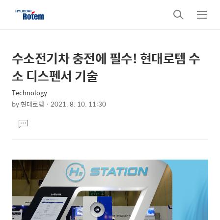
검
메
색
뉴
수소전기차 충전에 필수! 현대로템 수
상
본
문
세
소 디스펜서 기술
제
컨
목
Technology
텐
by
현대로템
2021. 8. 10. 11:30
츠
본
댓
문
글
달
기