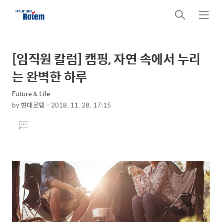
검
메
색
뉴
[임직원 칼럼] 캠핑, 자연 속에서 누리
상
본
문
세
는 완벽한 하루
제
컨
목
Future & Life
텐
by
현대로템
2018. 11. 28. 17:15
츠
본
댓
문
글
달
기