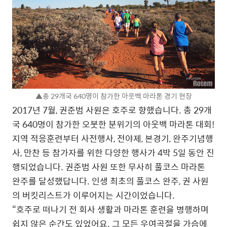
▲총 29개국 640명이 참가한 아웃백 마라톤 경기 현장
2017년 7월, 권준범 사원은 호주로 향했습니다. 총 29개
국 640명이 참가한 오붓한 분위기의 아웃백 마라톤 대회!
지역 적응훈련부터 사전행사, 전야제, 본경기, 완주기념행
사, 만찬 등 참가자를 위한 다양한 행사가 4박 5일 동안 진
행되었습니다. 권준범 사원 또한 무사히 풀코스 마라톤
완주를 달성했답니다. 인생 최초의 풀코스 완주, 권 사원
의 버킷리스트가 이루어지는 시간이었습니다.
“호주로 떠나기 전 회사 생활과 마라톤 훈련을 병행하며
쉽지 않은 순간도 있었어요. 그 모든 우여곡절을 가슴에