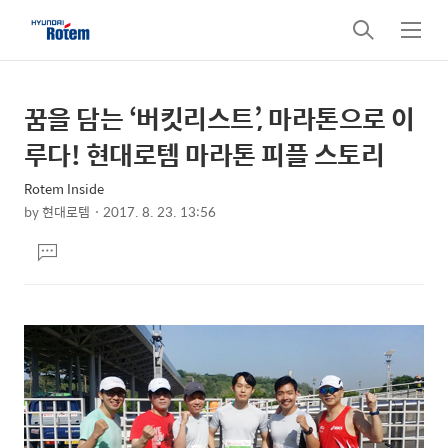
검
메
색
뉴
꿈을 담는 ‘버킷리스트’, 마라톤으로 이
상
본
문
세
루다! 현대로템 마라톤 피플 스토리
제
컨
목
Rotem Inside
텐
by
현대로템
2017. 8. 23. 13:56
츠
본
댓
문
글
달
기