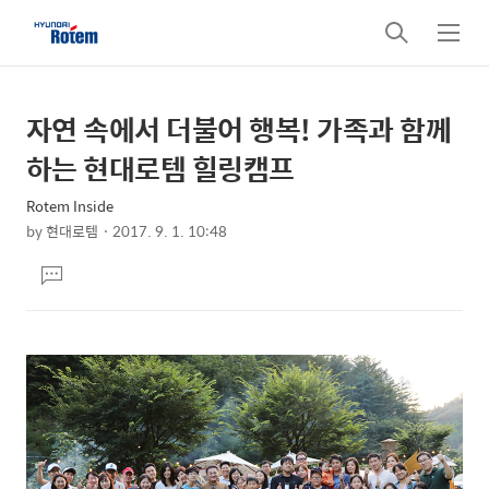
검
메
색
뉴
자연 속에서 더불어 행복! 가족과 함께
상
본
문
세
하는 현대로템 힐링캠프
제
컨
목
Rotem Inside
텐
by
현대로템
2017. 9. 1. 10:48
츠
본
댓
문
글
달
기