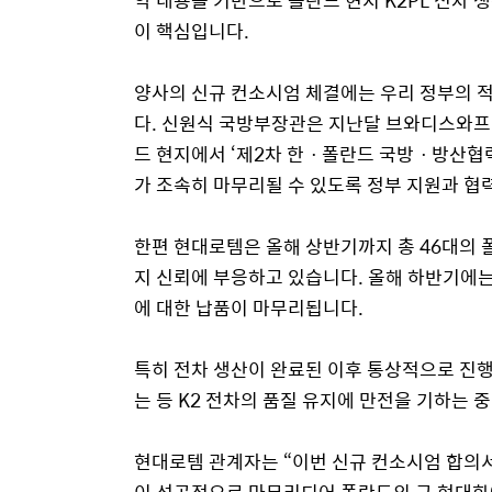
약 내용을 기반으로 폴란드 현지
K2PL
전차 생
이 핵심입니다.
양사의 신규 컨소시엄 체결에는 우리 정부의 
다. 신원식 국방부장관은 지난달 브와디스와프
드
현지에서
‘제2차 한
ㆍ
폴란드 국방
ㆍ
방산협
가 조속히 마무리될 수 있도록 정부 지원과 협
한편 현대
로템은 올해 상반기까지 총 46대의 폴
지 신뢰에 부응하고 있습니다. 올해 하반기에는 
에 대한 납품이 마무리됩니다.
특히 전차 생산이 완료된 이후 통상적으로 진행
는 등 K2 전차의 품질 유지에 만전을 기하는 
현대
로템 관계자는 “이번 신규 컨소시엄 합의서