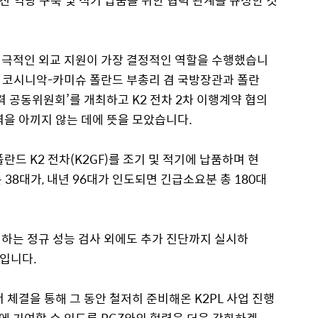
산 역량 구축 및 적기 납품을 위한 협력 관계를 규정한 것
적극적인 외교 지원이 가장 결정적인 역할을
수행했습니
 코시니악-카미슈
폴란드 부총리 겸 국방장관과 폴란
력 공동위원회’를 개최하고
K2
전차 2차
이행계약 협의
력을 아끼지 않는 데에 뜻을 모았습니다.
란드 K2 전차(K2GF)를 조기 및 적기에 납품하며 현
38대가, 내년 96대가 인도되면 긴급소요분 총 180대
하는 정규 성능 검사 외에도 추가 진단까지 실시하
중입니다.
 체결을 통해 그 동안 철저히 준비해온 K2PL 사업 진행