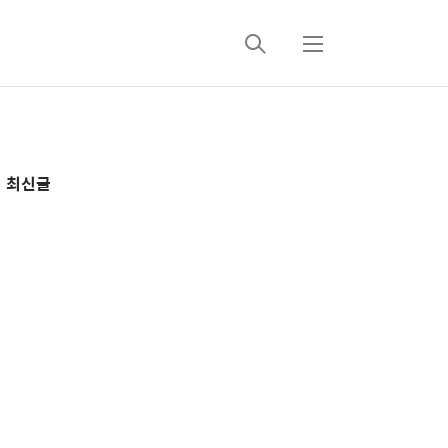
검
메
색
뉴
추
최신글
가
정
보