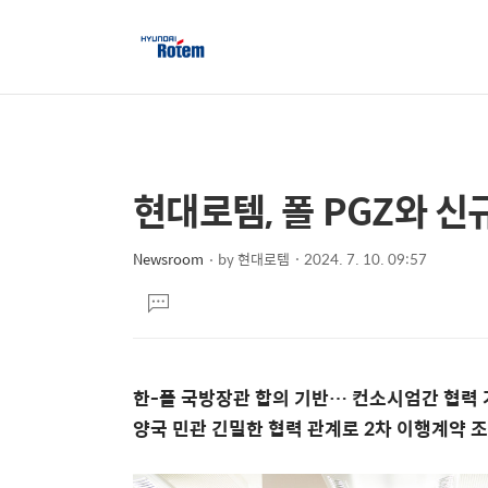
현대로템, 폴 PGZ와 
상
본
문
세
제
Newsroom
by
현대로템
2024. 7. 10. 09:57
컨
본
목
텐
댓
문
글
츠
달
기
한-폴 국방장관 합의 기반… 컨소시엄간 협력
양국 민관 긴밀한 협력 관계로 2차 이행계약 