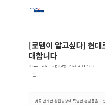
[로템이 알고싶다] 현대
상
본
문
세
대합니다
제
컨
목
텐
Rotem Inside
by
현대로템
2024. 4. 11. 17:00
본
츠
댓
문
글
달
기
벚꽃 만개한 창원공장에 특별한 손님들을 모