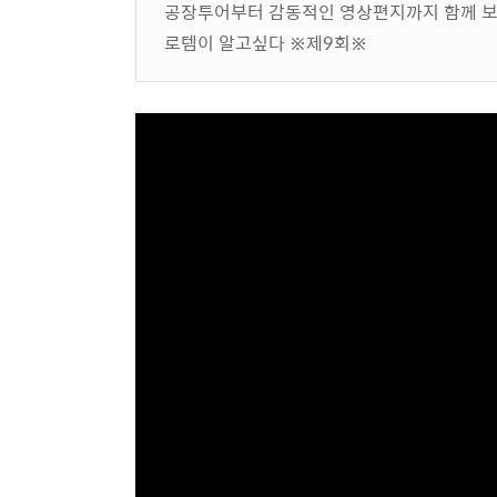
공장투어부터 감동적인 영상편지까지 함께 
로템이 알고싶다 ※제9회※