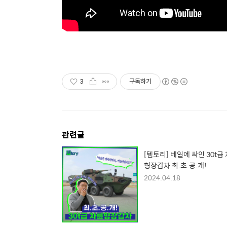
3
구독하기
관련글
[템토리] 베일에 싸인 30t급
형장갑차 최.초.공.개!
2024.04.18