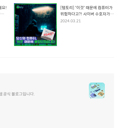
게요!
[템토리] '이것' 때문에 컴퓨터가
살리
위험하다고?! 사이버 수호자가
알려주는 해킹 막는 법
2024.03.21
e 현대로템 공식 블로그입니다.