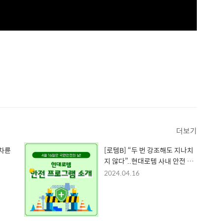
더보기
 차륜
[로템B] “두 번 강조해도 지나치
지 않다”..현대로템 사내 안전 프
로그램
2024.04.16