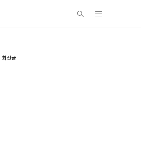
검
메
색
뉴
추
최신글
가
정
보