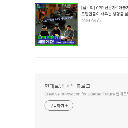
[템토리] CPR 전문가? 해볼
로템인들이 배우는 생명을 
는 법
2024.04.04
현대로템 공식 블로그
Creative Innovation for a Better Futur
구독하기