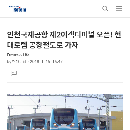
검
메
색
뉴
인천국제공항 제2여객터미널 오픈! 현
상
본
문
세
대로템 공항철도로 가자
제
컨
목
Future & Life
텐
by
현대로템
2018. 1. 15. 16:47
츠
본
댓
문
글
달
기