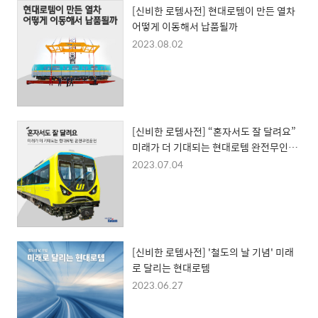
[신비한 로템사전] 현대로템이 만든 열차
어떻게 이동해서 납품될까
2023.08.02
[신비한 로템사전] “혼자서도 잘 달려요”
미래가 더 기대되는 현대로템 완전무인운
전
2023.07.04
[신비한 로템사전] '철도의 날 기념' 미래
로 달리는 현대로템
2023.06.27