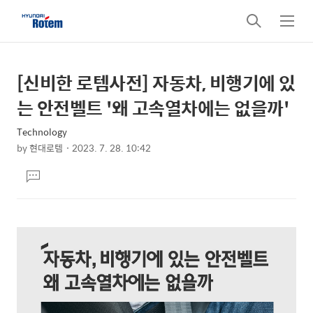
검
메
색
뉴
[신비한 로템사전] 자동차, 비행기에 있
상
본
문
세
는 안전벨트 '왜 고속열차에는 없을까'
제
컨
목
Technology
텐
by
현대로템
2023. 7. 28. 10:42
츠
본
댓
문
글
달
기