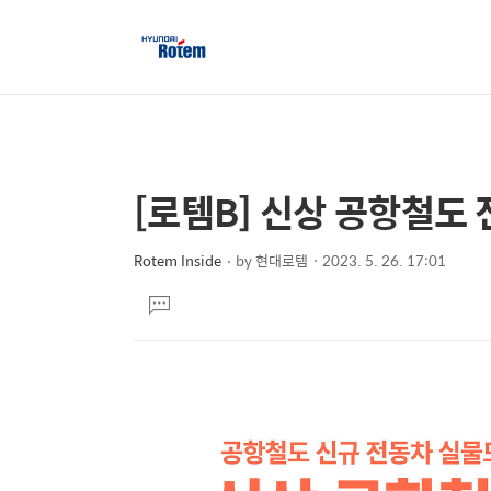
[로템B] 신상 공항철도
상
본
문
세
제
Rotem Inside
by
현대로템
2023. 5. 26. 17:01
컨
본
목
텐
댓
문
글
츠
달
기