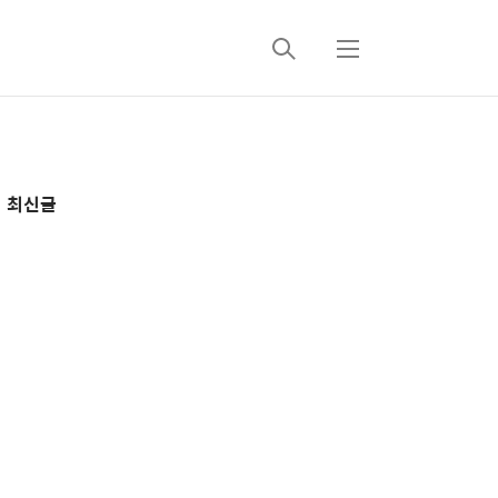
검
메
색
뉴
추
최신글
가
정
보