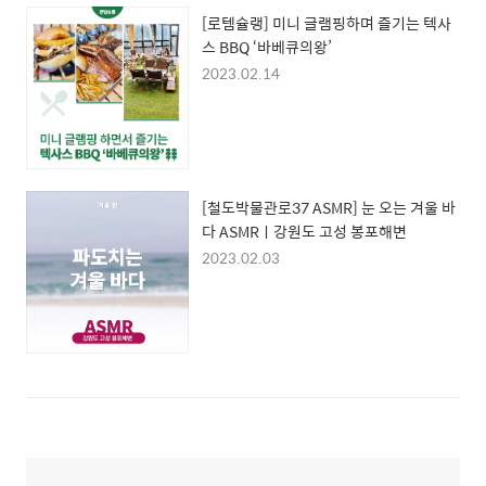
[로템슐랭] 미니 글램핑하며 즐기는 텍사
스 BBQ ‘바베큐의왕’
2023.02.14
[철도박물관로37 ASMR] 눈 오는 겨울 바
다 ASMRㅣ강원도 고성 봉포해변
2023.02.03