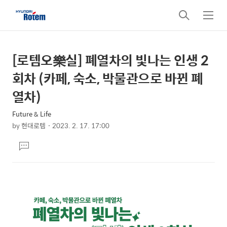
검
메
색
뉴
[로템오樂실] 폐열차의 빛나는 인생 2
상
본
문
세
회차 (카페, 숙소, 박물관으로 바뀐 폐
제
컨
열차)
목
텐
Future & Life
츠
by
현대로템
2023. 2. 17. 17:00
본
댓
문
글
달
기