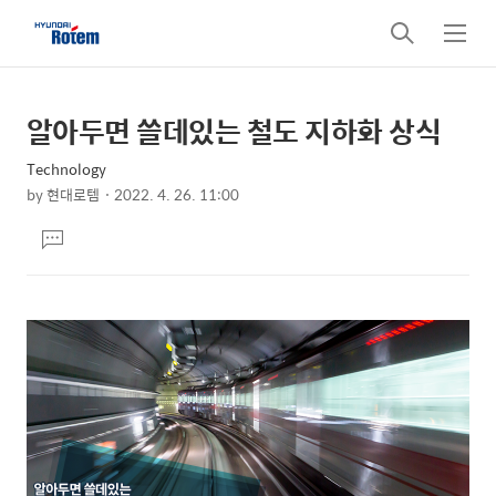
검
메
색
뉴
알아두면 쓸데있는 철도 지하화 상식
상
본
문
세
Technology
제
컨
by
현대로템
2022. 4. 26. 11:00
목
본
텐
댓
문
츠
글
달
기