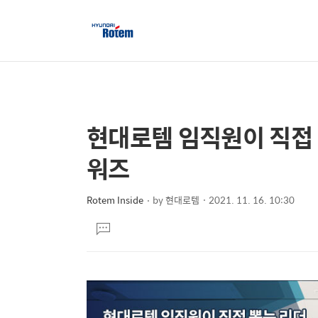
현대로템 임직원이 직접 뽑
상
본
문
세
워즈
제
컨
목
텐
Rotem Inside
by
현대로템
2021. 11. 16. 10:30
본
츠
댓
문
글
달
기