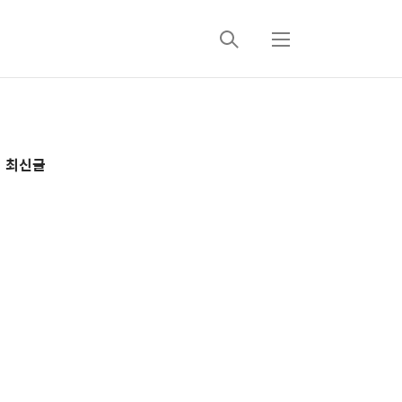
검
메
색
뉴
추
최신글
가
정
보