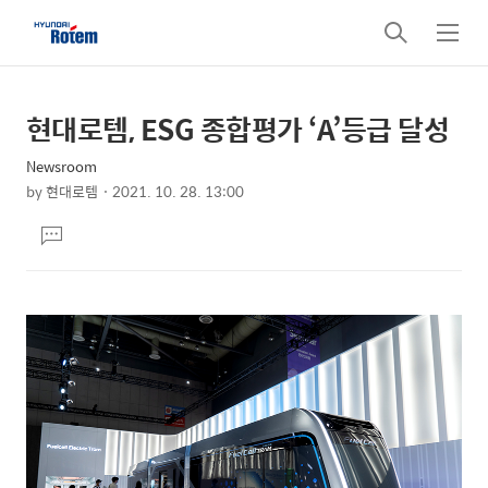
검
메
색
뉴
현대로템, ESG 종합평가 ‘A’등급 달성
상
본
문
세
Newsroom
제
컨
by
현대로템
2021. 10. 28. 13:00
목
본
텐
댓
문
츠
글
달
기