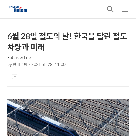
검
메
색
뉴
6월 28일 철도의 날! 한국을 달린 철도
상
본
문
세
차량과 미래
제
컨
목
Future & Life
텐
by
현대로템
2021. 6. 28. 11:00
츠
본
댓
문
글
달
기