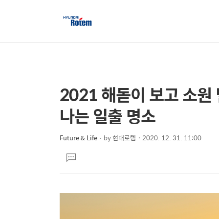
2021 해돋이 보고 소원
상
본
문
세
나는 일출 명소
제
컨
목
텐
Future & Life
by
현대로템
2020. 12. 31. 11:00
본
츠
댓
문
글
달
기