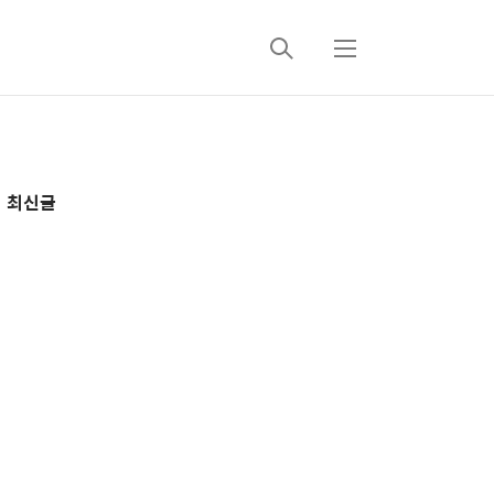
검
메
색
뉴
추
최신글
가
정
보