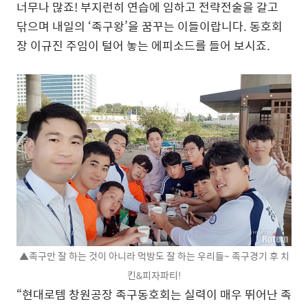
너무나 많죠! 부지런히 연습에 임하고 전략전술을 갈고
닦으며 내일의 ‘족구왕’을 꿈꾸는 이들이랍니다. 동호회
장 이규진 주임이 털어 놓는 에피소드를 들어 보시죠.
▲족구만 잘 하는 것이 아니라 먹방도 잘 하는 우리들~ 족구경기 후 치
킨&피자파티!
“현대로템 창원공장 족구동호회는 실력이 매우 뛰어난 족