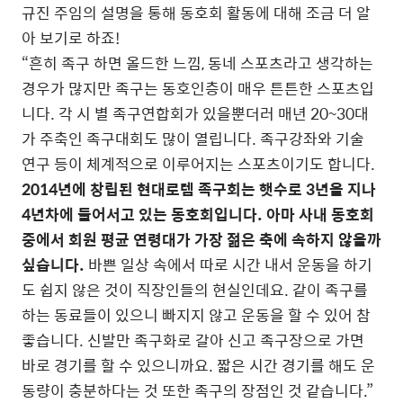
규진 주임의 설명을 통해 동호회 활동에 대해 조금 더 알
아 보기로 하죠!
“흔히 족구 하면 올드한 느낌, 동네 스포츠라고 생각하는
경우가 많지만 족구는 동호인층이 매우 튼튼한 스포츠입
니다. 각 시 별 족구연합회가 있을뿐더러 매년 20~30대
가 주축인 족구대회도 많이 열립니다. 족구강좌와 기술
연구 등이 체계적으로 이루어지는 스포츠이기도 합니다.
2014년에 창립된 현대로템 족구회는 햇수로 3년을 지나
4년차에 들어서고 있는 동호회입니다. 아마 사내 동호회
중에서 회원 평균 연령대가 가장 젊은 축에 속하지 않을까
싶습니다.
바쁜 일상 속에서 따로 시간 내서 운동을 하기
도 쉽지 않은 것이 직장인들의 현실인데요. 같이 족구를
하는 동료들이 있으니 빠지지 않고 운동을 할 수 있어 참
좋습니다. 신발만 족구화로 갈아 신고 족구장으로 가면
바로 경기를 할 수 있으니까요. 짧은 시간 경기를 해도 운
동량이 충분하다는 것 또한 족구의 장점인 것 같습니다.”