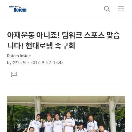
검
메
색
뉴
아재운동 아니죠! 팀워크 스포츠 맞습
상
본
문
세
니다! 현대로템 족구회
제
컨
목
Rotem Inside
텐
by
현대로템
2017. 9. 22. 13:43
츠
본
댓
문
글
달
기