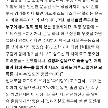
위험도 적은 안전한 운동인 것도 장점이지요. 같이 손발
맞춰 경기를 하다 보면 어느새 스트레스가 싹 풀리는 운동
이 바로 족구 아닌가 싶습니다.
저희 현대로템 족구회는
누구에게나 활짝 열려 있는 동호회예요.
직장 생활에 스
트레스를 느끼시거나, 운동 하나 하고 싶은데 무엇을 하면
좋을지 망설이신다면 주저하지 마시고 저희 족구동호회
를 찾아 주시면 좋겠습니다. 또한 저희 의왕 현대로템 족
구팀과 함께 경기를 해 보고 싶으신 타 지역 족구 동호인
여러분들도 환영합니다.
열정과 젊음으로 똘똘 뭉친 저희
들과 함께 족구를 즐기며 서로의 실력도 겨루고 즐거운 교
류
를 나눌 수 있으면 좋겠습니다!”
현대로템 족구회의 뜨거운 ‘파이팅’이 고스란히 느껴지는
이야기, 잘 들으셨나요? ‘아재 운동’인 줄만 알았던 족구
의 치열한 매력이 새삼 다가옵니다. 선선해진 가을 날씨
속 운동하기 딱 좋은 지금, 여러분도 족구에 한 번 도전해
보시면 어떨까요?