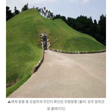
▲백제 왕릉 중 유일하게 주인이 확인된 무령왕릉 (출처: 공주 문화관
광 홈페이지)