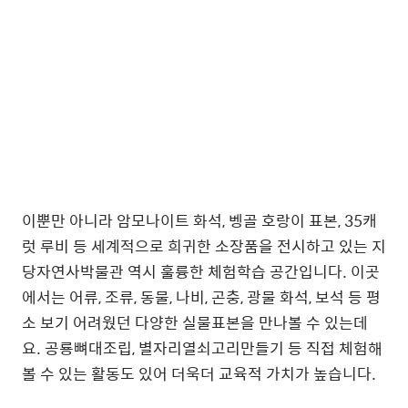
이뿐만 아니라 암모나이트 화석, 벵골 호랑이 표본, 35캐
럿 루비 등 세계적으로 희귀한 소장품을 전시하고 있는 지
당자연사박물관 역시 훌륭한 체험학습 공간입니다. 이곳
에서는 어류, 조류, 동물, 나비, 곤충, 광물 화석, 보석 등 평
소 보기 어려웠던 다양한 실물표본을 만나볼 수 있는데
요. 공룡뼈대조립, 별자리열쇠고리만들기 등 직접 체험해
볼 수 있는 활동도 있어 더욱더 교육적 가치가 높습니다.