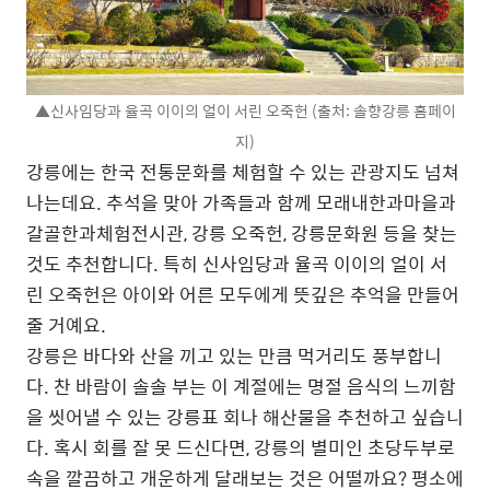
▲신사임당과 율곡 이이의 얼이 서린 오죽헌 (출처: 솔향강릉 홈페이
지)
강릉에는 한국 전통문화를 체험할 수 있는 관광지도 넘쳐
나는데요. 추석을 맞아 가족들과 함께 모래내한과마을과
갈골한과체험전시관, 강릉 오죽헌, 강릉문화원 등을 찾는
것도 추천합니다. 특히 신사임당과 율곡 이이의 얼이 서
린 오죽헌은 아이와 어른 모두에게 뜻깊은 추억을 만들어
줄 거예요.
강릉은 바다와 산을 끼고 있는 만큼 먹거리도 풍부합니
다. 찬 바람이 솔솔 부는 이 계절에는 명절 음식의 느끼함
을 씻어낼 수 있는 강릉표 회나 해산물을 추천하고 싶습니
다. 혹시 회를 잘 못 드신다면, 강릉의 별미인 초당두부로
속을 깔끔하고 개운하게 달래보는 것은 어떨까요? 평소에