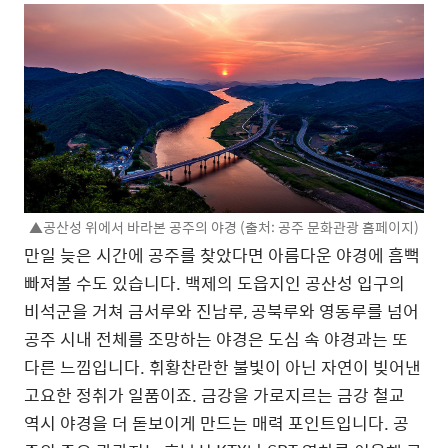
▲공산성 위에서 바라본 공주의 야경 (출처: 공주 문화관광 홈페이지)
만일 늦은 시간에 공주를 찾았다면 아름다운 야경에 흠뻑
빠져볼 수도 있습니다. 백제의 도읍지인 공산성 입구의
비석군을 거쳐 금서루와 진남루, 공북루와 영동루를 넘어
공주 시내 전체를 조망하는 야경은 도심 속 야경과는 또
다른 느낌입니다. 휘황찬란한 불빛이 아닌 자연이 빚어낸
고요한 정취가 일품이죠. 금강을 가로지르는 금강 철교
역시 야경을 더 돋보이게 만드는 매력 포인트입니다. 공