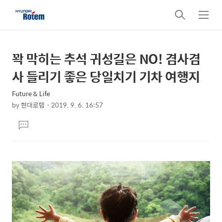
검
메
색
뉴
꽉 막히는 추석 귀성길은 NO! 겸사겸
상
본
문
세
사 들리기 좋은 당일치기 기차 여행지
제
컨
목
Future & Life
텐
by
현대로템
2019. 9. 6. 16:57
츠
본
댓
문
글
달
기