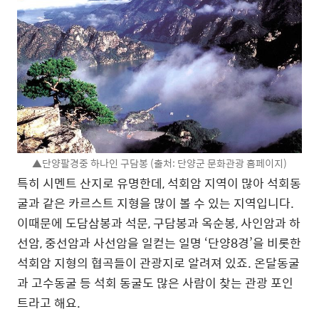
▲단양팔경중 하나인 구담봉 (출처: 단양군 문화관광 홈페이지)
특히 시멘트 산지로 유명한데, 석회암 지역이 많아 석회동
굴과 같은 카르스트 지형을 많이 볼 수 있는 지역입니다.
이때문에 도담삼봉과 석문, 구담봉과 옥순봉, 사인암과 하
선암, 중선암과 사선암을 일컫는 일명 ‘단양8경’을 비롯한
석회암 지형의 협곡들이 관광지로 알려져 있죠. 온달동굴
과 고수동굴 등 석회 동굴도 많은 사람이 찾는 관광 포인
트라고 해요.