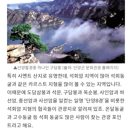
▲단양팔경중 하나인 구담봉 (출처: 단양군 문화관광 홈페이지)
특히 시멘트 산지로 유명한데, 석회암 지역이 많아 석회동
굴과 같은 카르스트 지형을 많이 볼 수 있는 지역입니다.
이때문에 도담삼봉과 석문, 구담봉과 옥순봉, 사인암과 하
선암, 중선암과 사선암을 일컫는 일명 ‘단양8경’을 비롯한
석회암 지형의 협곡들이 관광지로 알려져 있죠. 온달동굴
과 고수동굴 등 석회 동굴도 많은 사람이 찾는 관광 포인
트라고 해요.