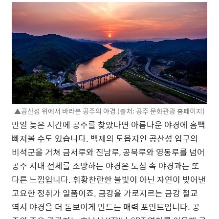
▲공산성 위에서 바라본 공주의 야경 (출처: 공주 문화관광 홈페이지)
만일 늦은 시간에 공주를 찾았다면 아름다운 야경에 흠뻑
빠져볼 수도 있습니다. 백제의 도읍지인 공산성 입구의
비석군을 거쳐 금서루와 진남루, 공북루와 영동루를 넘어
공주 시내 전체를 조망하는 야경은 도심 속 야경과는 또
다른 느낌입니다. 휘황찬란한 불빛이 아닌 자연이 빚어낸
고요한 정취가 일품이죠. 금강을 가로지르는 금강 철교
역시 야경을 더 돋보이게 만드는 매력 포인트입니다. 공