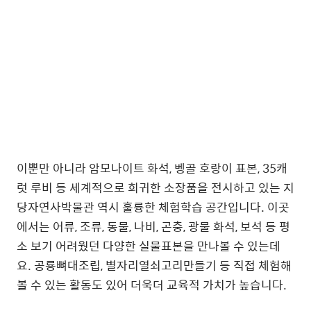
이뿐만 아니라 암모나이트 화석, 벵골 호랑이 표본, 35캐
럿 루비 등 세계적으로 희귀한 소장품을 전시하고 있는 지
당자연사박물관 역시 훌륭한 체험학습 공간입니다. 이곳
에서는 어류, 조류, 동물, 나비, 곤충, 광물 화석, 보석 등 평
소 보기 어려웠던 다양한 실물표본을 만나볼 수 있는데
요. 공룡뼈대조립, 별자리열쇠고리만들기 등 직접 체험해
볼 수 있는 활동도 있어 더욱더 교육적 가치가 높습니다.