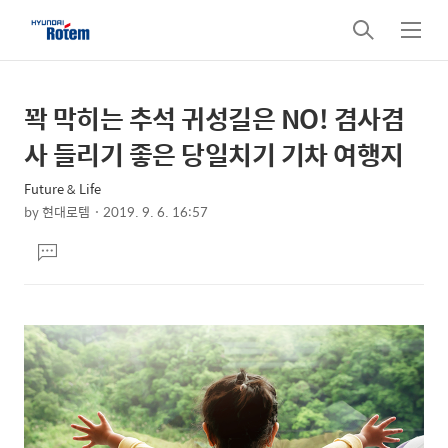
검
메
색
뉴
꽉 막히는 추석 귀성길은 NO! 겸사겸
상
본
문
세
사 들리기 좋은 당일치기 기차 여행지
제
컨
목
Future & Life
텐
by
현대로템
2019. 9. 6. 16:57
츠
본
댓
문
글
달
기