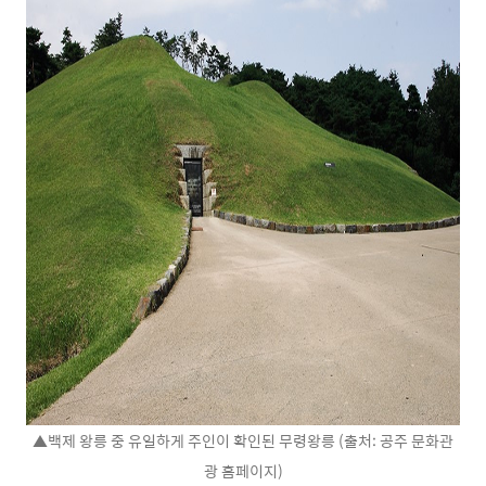
▲백제 왕릉 중 유일하게 주인이 확인된 무령왕릉 (출처: 공주 문화관
광 홈페이지)