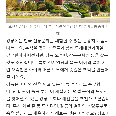
▲신사임당과 율곡 이이의 얼이 서린 오죽헌 (출처: 솔향강릉 홈페이
지)
강릉에는 한국 전통문화를 체험할 수 있는 관광지도 넘쳐
나는데요. 추석을 맞아 가족들과 함께 모래내한과마을과
갈골한과체험전시관, 강릉 오죽헌, 강릉문화원 등을 찾는
것도 추천합니다. 특히 신사임당과 율곡 이이의 얼이 서
린 오죽헌은 아이와 어른 모두에게 뜻깊은 추억을 만들어
줄 거예요.
강릉은 바다와 산을 끼고 있는 만큼 먹거리도 풍부합니
다. 찬 바람이 솔솔 부는 이 계절에는 명절 음식의 느끼함
을 씻어낼 수 있는 강릉표 회나 해산물을 추천하고 싶습니
다. 혹시 회를 잘 못 드신다면, 강릉의 별미인 초당두부로
속을 깔끔하고 개운하게 달래보는 것은 어떨까요? 평소에