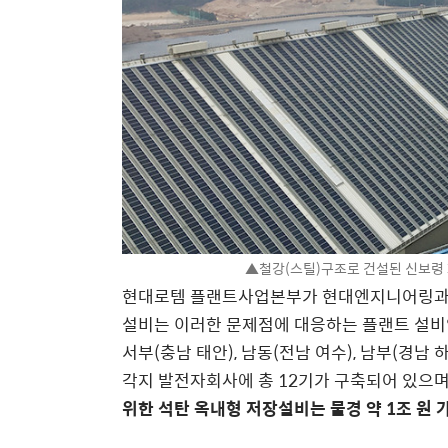
▲철강(스틸)구조로 건설된 신보령 
현대로템 플랜트사업본부가 현대엔지니어링과 협
설비는 이러한 문제점에 대응하는 플랜트 설비입
서부(충남 태안), 남동(전남 여수), 남부(경남 하
각지 발전자회사에 총 12기가 구축되어 있으며
위한 석탄 옥내형 저장설비는 물경 약 1조 원