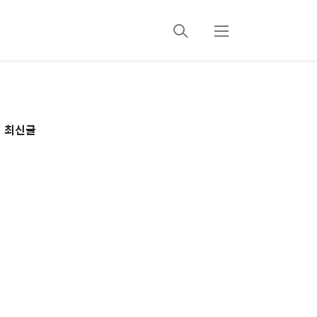
검
메
색
뉴
추
최신글
가
정
보