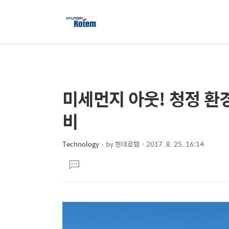
미세먼지 아웃! 청정 환
상
본
문
세
비
제
컨
목
텐
Technology
by
현대로템
2017. 8. 25. 16:14
본
츠
댓
문
글
달
기