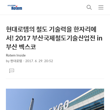
검
메
색
뉴
현대로템의 철도 기술력을 한자리에
상
본
문
세
서! 2017 부산국제철도기술산업전 in
제
컨
부산 벡스코
목
텐
Rotem Inside
츠
by
현대로템
2017. 6. 29. 20:52
본
댓
문
글
달
기