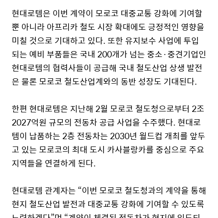
현대로템은 이번 계약이 모로코 대중교통 강화에 기여할
뿐 아니라 아프리카 철도 시장 확대에도 긍정적인 영향을
미칠 것으로 기대하고 있다
.
또한 유지보수 사업에 투입
되는 예비 부품들은 국내
200
개가 넘는 중소·중견기업인
현대로템의 협력사들이 공급해 국내 철도산업 상생 발전
은 물론 모로코 철도산업계와의 동반 성장도 기대된다
.
한편 현대로템은 지난해
2
월 모로코 철도청으로부터
2
조
2027
억원 규모의 전동차 공급 사업을 수주했다
.
현대로
템이 납품하는
2
층 전동차는
2030
년 월드컵 개최를 앞두
고 있는 모로코의 최대 도시 카사블랑카를 중심으로 주요
지역들을 연결하게 된다
.
현대로템 관계자는 “이번 모로코 철도청과의 계약을 통해
현지 철도산업 발전과 대중교통 강화에 기여할 수 있도록
노력하겠다”며 “계약이 체결된 전동차가 현지에 인도되