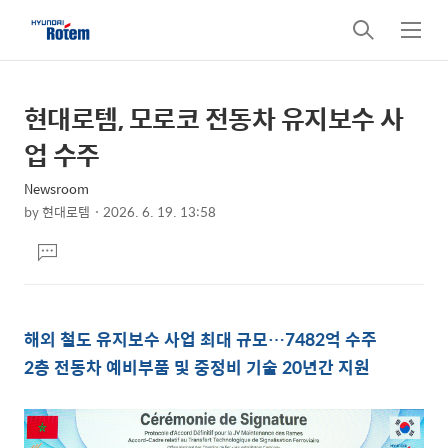
검
메
색
뉴
현대로템, 모로코 전동차 유지보수 사
상
본
문
세
업 수주
제
컨
목
Newsroom
텐
by
현대로템
2026. 6. 19. 13:58
츠
본
댓
문
글
달
기
해외 철도 유지보수 사업 최대 규모…7482억 수주
2
층 전동차 예비부품 및 중정비 기술 20년간 지원