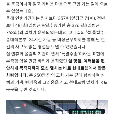
을 조금이나마 덜고 가벼운 마음으로 고향 가는 길에 오를
수 있었는데요.
올해 연휴기간에는 평시보다 357회(일평균 71회), 전년
보다 481회(일평균 96회) 증가한 총 3765회(일평균
753회)의 열차가 운행되었는데요. 코레일의 ‘설 특별수
송대책본부’ 24시간 가동 등 비상근무체제를 통해 단 한
건의 사고도 없는 명절을 보낼 수 있었습니다.
설 연휴와 올림픽 기간이 겹쳐 ‘특별수송’이라는 표현에
부족함 없을 만큼 바쁘게 움직였던
설 명절, 여러분을 편
안하게 목적지까지 모신 열차는 바로 현대로템에서 만든
차량입니다.
총 250만 명의 고향 가는 길에 함께하며 설
렘과 기쁨, 반가움과 그리움을 싣고 현대로템 열차가 국토
곳곳을 누빈 것입니다.