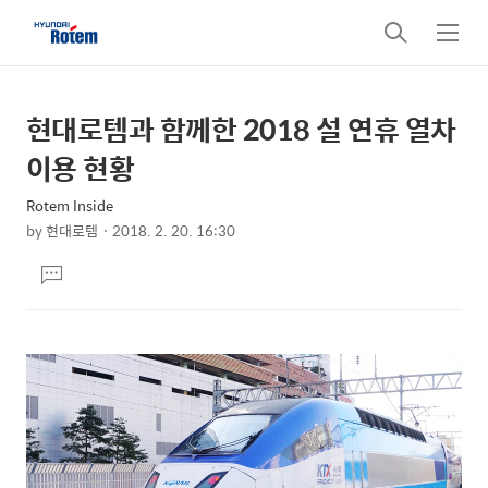
검
메
색
뉴
현대로템과 함께한 2018 설 연휴 열차
상
본
문
세
이용 현황
제
컨
목
Rotem Inside
텐
by
현대로템
2018. 2. 20. 16:30
츠
본
댓
문
글
달
기