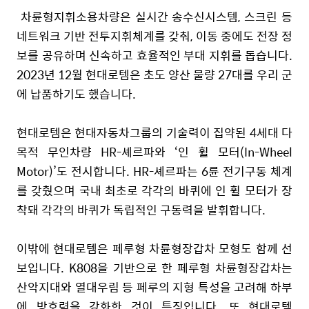
차륜형지휘소용차량은 실시간 송수신시스템
,
스크린 등
네트워크 기반 전투지휘체계를 갖춰
,
이동 중에도 전장 정
보를 공유하며 신속하고 효율적인 부대 지휘를 돕습니다
.
2023
년
12
월 현대로템은 초도 양산 물량
27
대를 우리 군
에 납품하기도 했습니다
.
현대로템은 현대자동차그룹의 기술력이 집약된
4
세대 다
목적 무인차량
HR-
셰르파와 ‘인 휠 모터
(In-Wheel
Motor)
’도 전시합니다
. HR-
셰르파는
6
륜 전기구동 체계
를 갖췄으며 국내 최초로 각각의 바퀴에 인 휠 모터가 장
착돼 각각의 바퀴가 독립적인 구동력을 발휘합니다
.
이밖에 현대로템은 페루형 차륜형장갑차 모형도 함께 선
보입니다
. K808
을 기반으로 한 페루형 차륜형장갑차는
산악지대와 열대우림 등 페루의 지형 특성을 고려해 하부
에 방호력을 강화한 것이 특징입니다
.
또 현대로템