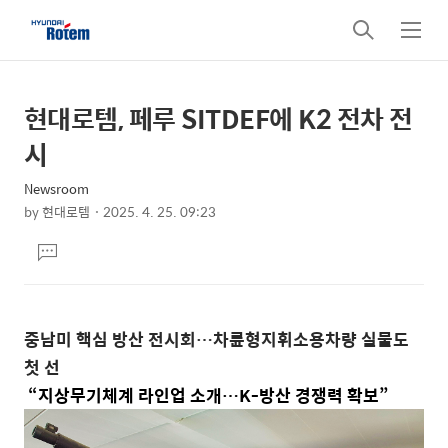
검
메
색
뉴
현대로템, 페루 SITDEF에 K2 전차 전
상
본
문
세
시
제
컨
목
Newsroom
텐
by
현대로템
2025. 4. 25. 09:23
츠
본
댓
문
글
달
기
중남미 핵심 방산 전시회…차륜형지휘소용차량 실물도
첫 선
“지상무기체계 라인업 소개…
K-
방산 경쟁력 확보”