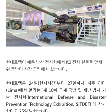
현대로템이 페루 방산 전시회에서
K2
전차 실물을 앞세
워 중남미 시장 공략에 나섰습니다
.
현대로템은
24
일
(
현지시간
)
부터
27
일까지 페루 리마
(Lima)
에서 열리는 ‘제
10
회 국제 국방 및 재난 방지 기
술 전시회
(International Defense and Disaster
Prevention Technology Exhibition, SITDEF)
’에 참가
한다고
25
일 밝혔습니다
.