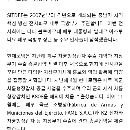
SITDEF
는
2007
년부터 격년으로 개최되는 중남미 지역
핵심 방산 전시회로 페루 국방부가 주관합니다
.
이번 전
시회에는 디나 볼루아르테 페루 대통령과 발테르 아스투
디요 페루 국방부 장관 등 주요 인사들이 참석했습니다
.
현대로템은 지난해 페루 차륜형장갑차 수출 계약과 지상
무기 수출 총괄협약 체결 이후 처음으로 현지에 전시관을
꾸린 만큼 다양한 지상무기체계 홍보와 영업 활동에 역량
을 집중할 계획입니다
.
지난해
4
월 현대로템은 페루 육군
차륜형장갑차 공급 사업을 수주하며 우리 군의 제식 차륜
형장갑차인
K808
을 해외에 처음 수출했습니다
.
이어
11
월에는 페루 육군 조병창
(F
á
brica de Armas y
Municiones del Ej
é
rcito, FAME S.A.C.)
과
K2
전차와
차륜형장갑차 등 지상무기 수출에 관한 총괄협약을 체결
했습니다
.