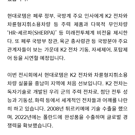
현대로템은 페루 정부
,
국방계 주요 인사에게
K2
전차와
차륜형지휘소용차량 등 주력 제품과 다목적 무인차량
‘
HR-
셰르파
(SHERPA)
’ 등 미래전투체계 비전을 제시한
다
.
또 페루 국방부 장관
,
육군 총사령관 등 국방분야 주요
관계자들이 보는 가운데
K2
전차 기동
,
자세제어
,
포탑제
어 등을 시연할 예정입니다
.
이번 전시회에서 현대로템은
K2
전차와 차륜형지휘소용
차량 실물을 중남미 지역에 처음 선보입니다
. K2
전차는
독자기술로 개발된 우리 군의 주력 전차로
,
첨단 전투 성
능과 기동성
,
화력 등에서 세계적인 전차들과 어깨를 나란
히 하고 있습니다
. 2008
년 튀르키예에 기술 수출을 했으
며
, 2022
년에는 폴란드에 완성품을 수출하며 글로벌 경
쟁력을 확보했습니다
.