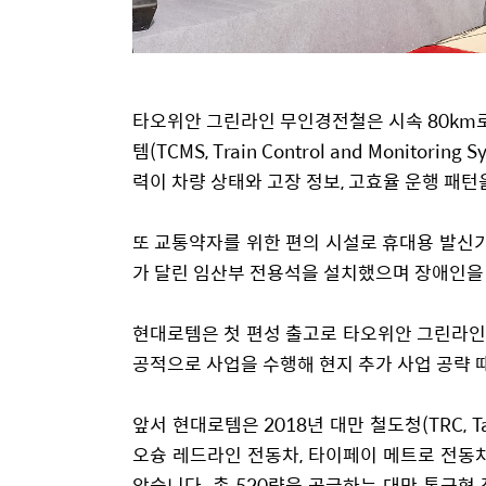
타오위안 그린라인 무인경전철은 시속
80km
템(
TCMS, Train Control and Monitoring S
력이 차량 상태와 고장 정보,
고효율 운행 패턴
또 교통약자를 위한 편의 시설로 휴대용 발신
가 달린 임산부 전용석을 설치했으며 장애인을
현대로템은 첫 편성 출고로 타오위안 그린라인
공적으로 사업을 수행해 현지 추가 사업 공략 
앞서 현대로템은
2018
년 대만 철도청(
TRC, T
오슝 레드라인 전동차,
타이페이 메트로 전동차
았습니다.
총
520
량을 공급하는 대만 통근형