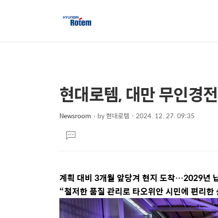
현대로템, 대만 무인경전
상
본
문
세
제
Newsroom
by
현대로템
2024. 12. 27. 09:35
컨
본
목
텐
댓
문
글
츠
달
기
계획 대비
3
개월 앞당겨 현지 도착…2
029
년 
“철저한 품질 관리로 타오위안 시민에 편리한 