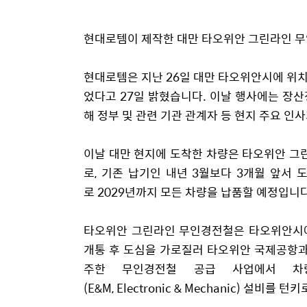
현대로템이 제작한 대만 타오위안 그린라인 무
현대로템은 지난
26
일 대만 타오위안시에 위
었다고
27
일 밝혔습니다.
이날 행사에는 장산
해 정부 및 관련 기관 관계자 등 현지 주요 인
이날 대만 현지에 도착한 차량은 타오위안 
로,
기존 납기인 내년
3
월보다 3개월 앞서 
로
2029
년까지 모든 차량을 납품할 예정입니다
타오위안 그린라인 무인경전철은 타오위안시
개통 후 도심을 가로질러 타오위안 국제공항과
주한 무인경전철 공급 사업에서 차
(
E&M,
Electronic
& Mechanic)
설비를 턴키