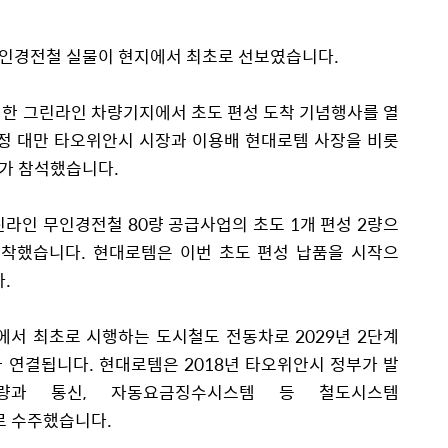
인경전철 실물이 현지에서 최초로 선보였습니다.
치한 그린라인 차량기지에서 초도 편성 도착 기념행사를 열
정 대만 타오위안시 시장과 이용배 현대로템 사장을 비롯
사가 참석했습니다.
그린라인 무인경전철
80
량 공급사업의 초도
1
개 편성
2
량으
도착했습니다.
현대로템은 이번 초도 편성 납품을 시작으
.
에서 최초로 시행하는 도시철도 전동차로
2029
년 2단계
 연결됩니다.
현대로템은
2018
년 타오위안시 정부가 발
량과 통신,
자동요금징수시스템 등 철도시스템
로 수주했습니다.