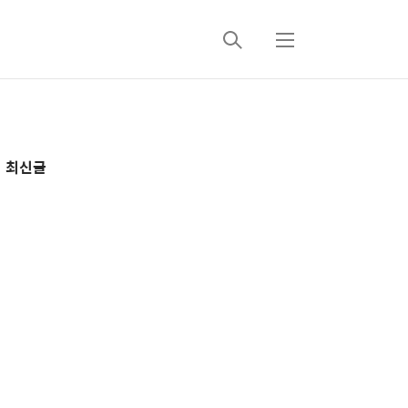
검
메
색
뉴
추
최신글
가
정
보