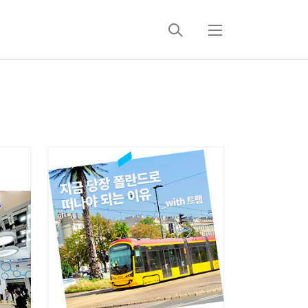
검
메
색
뉴