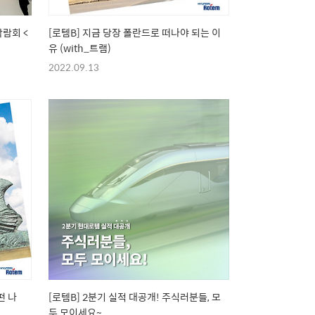
박람회 <
[로템B] 지금 당장 폴란드로 떠나야 되는 이
유 (with_트램)
2022.09.13
떤 나
[로템B] 2분기 실적 대공개! 주식러분들, 모
두 모이세요~