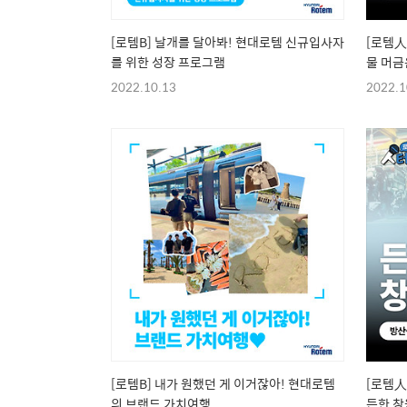
[로템B] 날개를 달아봐! 현대로템 신규입사자
[로템人
를 위한 성장 프로그램
물 머금
편)
2022.10.13
2022.1
[로템B] 내가 원했던 게 이거잖아! 현대로템
[로템人
의 브랜드 가치여행
든한 창