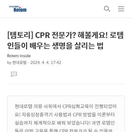
검
메
색
뉴
[템토리] CPR 전문가? 해볼게요! 로템
상
본
문
세
인들이 배우는 생명을 살리는 법
제
컨
목
Rotem Inside
텐
by
현대로템
2024. 4. 4. 17:42
츠
본
댓
문
글
달
기
현대로템 의왕 사옥에서 CPR심화교육이 진행되었어
요! 자동심장충격기 사용법과 CPR 방법을 이론부터
실습까지 체계적으로 배워 보았습니다! 과연 로템인
들은 이번 교육을 통해 CPR 전문가가 될 수 있을까