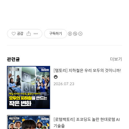
공감
구독하기
관련글
더보기
[템토리] 지하철은 우리 모두의 것이니까!
🚇
2026.07.23
[로템팩토리] 조코딩도 놀란 현대로템 AI
기술🤖