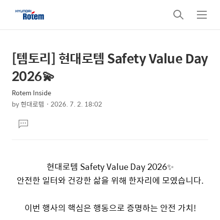
검
메
색
뉴
[템토리] 현대로템 Safety Value Day
상
본
문
세
2026💫
제
컨
목
Rotem Inside
텐
by
현대로템
2026. 7. 2. 18:02
츠
본
댓
문
글
달
기
현대로템 Safety Value Day 2026✨
안전한 일터와 건강한 삶을 위해 한자리에 모였습니다.
이번 행사의 핵심은 행동으로 증명하는 안전 가치!