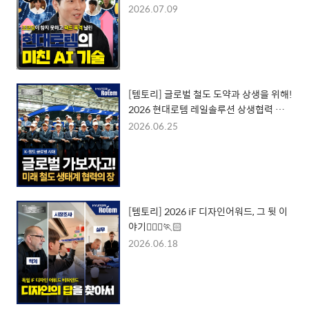
2026.07.09
[템토리] 글로벌 철도 도약과 상생을 위해!
2026 현대로템 레일솔루션 상생협력 컨
퍼런스
2026.06.25
[템토리] 2026 iF 디자인어워드, 그 뒷 이
야기🏃🏻‍♂️🏃🏻
2026.06.18