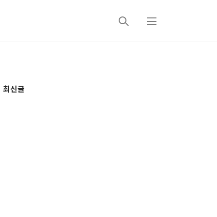
검
메
색
뉴
추
최신글
가
정
보