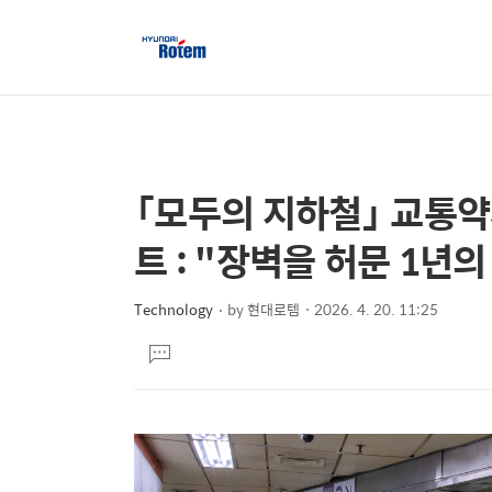
「모두의 지하철」 교통약
상
본
문
세
트 : "장벽을 허문 1년
제
컨
목
텐
Technology
by
현대로템
2026. 4. 20. 11:25
본
츠
댓
문
글
달
기