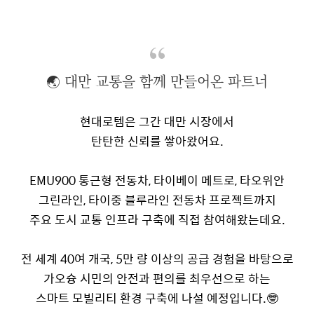
🌏 대만 교통을 함께 만들어온 파트너
현대로템은 그간 대만 시장에서
탄탄한 신뢰를 쌓아왔
어요
.
EMU900
통근형 전동차
,
타이베이 메트로
,
타오위안
그린라인
,
타이중 블루라인 전동차 프로젝트까지
주요 도시 교통 인프라 구축에 직접 참여해왔는데요
.
전 세계
40
여 개국
, 5
만 량 이상의 공급 경험을 바탕으로
가오슝 시민의 안전과 편의를 최우선으로 하는
스마트 모빌리티 환경 구축에 나설
예정입니다
.
🤓