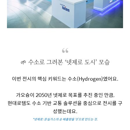
🌱 수소로 그려본 ‘넷제로 도시’ 모습
이번 전시의 핵심 키워드는
수소
(Hydrogen)
였어요
.
가오슝이
2050
년 넷제로 목표를 추진 중인 만큼
,
현대로템도 수소 기반 교통 솔루션을 중심으로 전시를 구
성했는데요
.
*
넷제로
:
온실가스의 순 배출량을
‘0’
으로 만드는 것
.