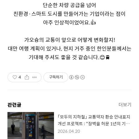
단순한 차량 공급을 넘어
친환경
·
스마트 도시를 만들어가는 기업이라는 점이
아주 인상적이었어요
.
👍
가오슝의 교통이 앞으로 어떻게 변화할지
!
대만 여행 계획이 있거나
,
현지 거주 중인 한인분들께서는
기대해 주셔도 좋을 것 같습니다
.
😊🚆
4
구독하기
관련글
더보기
「모두의 지하철」 교통약자 환승 안내표지
개선 프로젝트 : "장벽을 허문 1년의 기록
과 새로운 시작"
2026.04.20