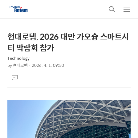
검
메
색
뉴
현대로템, 2026 대만 가오슝 스마트시
상
본
문
세
티 박람회 참가
제
컨
목
Technology
텐
by
현대로템
2026. 4. 1. 09:50
츠
본
댓
문
글
달
기