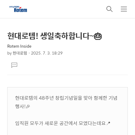
검
메
색
뉴
현대로템! 생일축하합니다~🎂
상
본
문
세
Rotem Inside
제
컨
by
현대로템
2025. 7. 3. 18:29
목
본
텐
댓
문
츠
글
달
기
현대로템의 48주년 창립기념일을 맞아 함께한 기념
행사!🎉
임직원 모두가 새로운 공간에서 모였다는데요📍