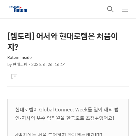
검
메
색
뉴
[템토리] 어서와 현대로템은 처음이
상
본
문
세
지?
제
컨
목
Rotem Inside
텐
by
현대로템
2025. 6. 26. 16:14
츠
본
댓
문
글
달
기
현대로템이 Global Connect Week를 열어 해외 법
인•지사의 우수 임직원을 한국으로 초청✈️했어요!
4일차에는 서울 투어까지 함께했는데요!🚶‍♂️