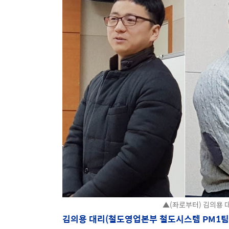
▲(좌로부터) 김의용 
김의용 대리(철도영업본부 철도시스템 PM1팀