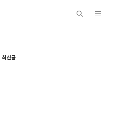
검
메
색
뉴
추
최신글
가
정
보