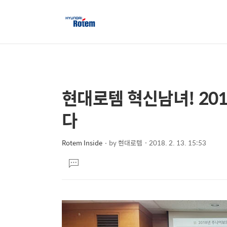
현대로템 혁신남녀! 20
상
본
문
세
다
제
컨
목
텐
Rotem Inside
by
현대로템
2018. 2. 13. 15:53
본
츠
댓
문
글
달
기