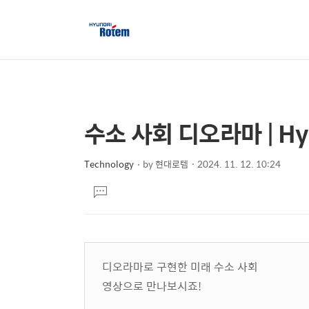
수소 사회 디오라마 | Hyd
상
본
문
세
제
Technology
by
현대로템
2024. 11. 12. 10:24
컨
본
목
텐
댓
문
글
츠
달
기
디오라마로 구현한 미래 수소 사회
영상으로 만나보시죠!