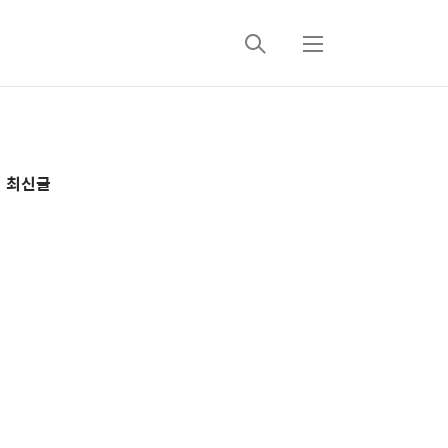
검
메
색
뉴
추
최신글
가
정
보