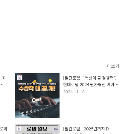
더보기
 조
[월간로템] “혁신이 곧 경쟁력”..
로그램
현대로템 2024 원가혁신 아이디
어 공모제 수상작
2024.11.18
회로의
[월간로템] ‘2025년까지 D-