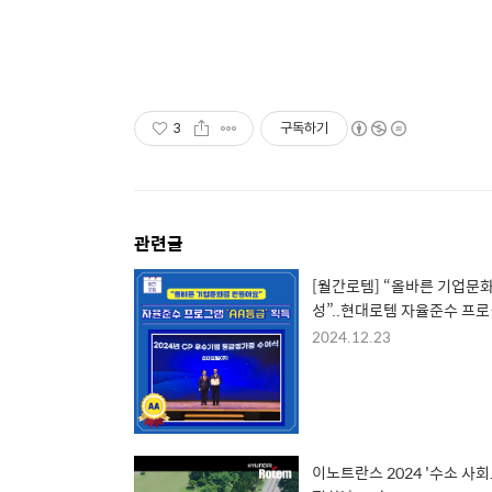
3
구독하기
관련글
[월간로템] “올바른 기업문화
성”..현대로템 자율준수 프
‘AA등급’ 획득
2024.12.23
이노트란스 2024 '수소 사